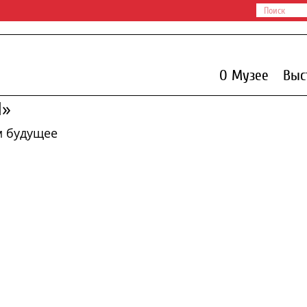
О Музее
Выс
Л»
м будущее